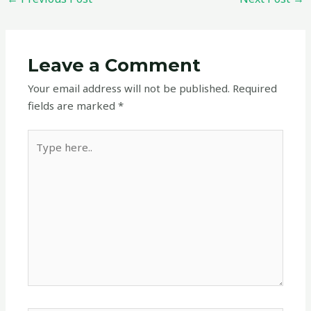
Leave a Comment
Your email address will not be published.
Required
fields are marked
*
Type
here..