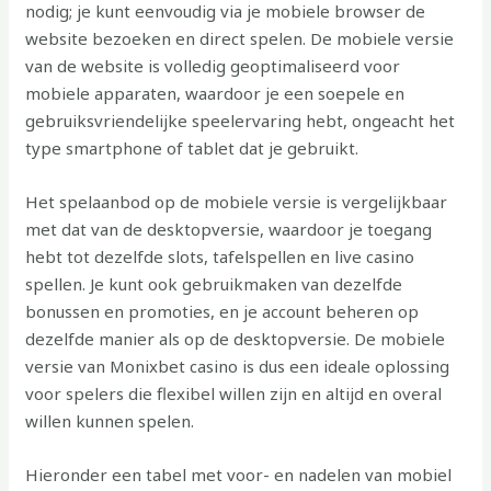
nodig; je kunt eenvoudig via je mobiele browser de
website bezoeken en direct spelen. De mobiele versie
van de website is volledig geoptimaliseerd voor
mobiele apparaten, waardoor je een soepele en
gebruiksvriendelijke speelervaring hebt, ongeacht het
type smartphone of tablet dat je gebruikt.
Het spelaanbod op de mobiele versie is vergelijkbaar
met dat van de desktopversie, waardoor je toegang
hebt tot dezelfde slots, tafelspellen en live casino
spellen. Je kunt ook gebruikmaken van dezelfde
bonussen en promoties, en je account beheren op
dezelfde manier als op de desktopversie. De mobiele
versie van Monixbet casino is dus een ideale oplossing
voor spelers die flexibel willen zijn en altijd en overal
willen kunnen spelen.
Hieronder een tabel met voor- en nadelen van mobiel