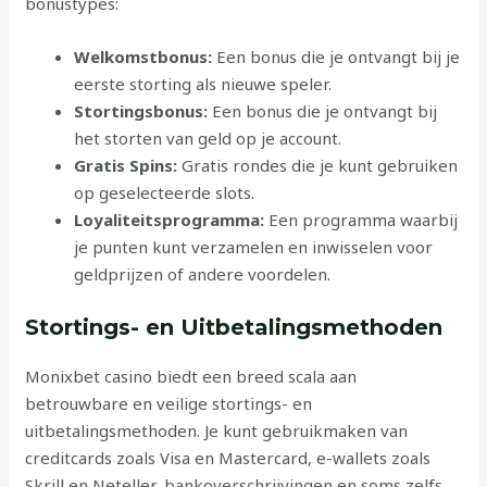
bonustypes:
Welkomstbonus:
Een bonus die je ontvangt bij je
eerste storting als nieuwe speler.
Stortingsbonus:
Een bonus die je ontvangt bij
het storten van geld op je account.
Gratis Spins:
Gratis rondes die je kunt gebruiken
op geselecteerde slots.
Loyaliteitsprogramma:
Een programma waarbij
je punten kunt verzamelen en inwisselen voor
geldprijzen of andere voordelen.
Stortings- en Uitbetalingsmethoden
Monixbet casino biedt een breed scala aan
betrouwbare en veilige stortings- en
uitbetalingsmethoden. Je kunt gebruikmaken van
creditcards zoals Visa en Mastercard, e-wallets zoals
Skrill en Neteller, bankoverschrijvingen en soms zelfs