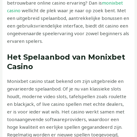
betrouwbare online casino ervaring? Dan is
monixbet
casino
wellicht de plek waar je naar op zoek bent. Met
een uitgebreid spelaanbod, aantrekkelijke bonussen en
een gebruiksvriendelijke interface, biedt dit casino een
ongeëvenaarde speelervaring voor zowel beginners als
ervaren spelers.
Het Spelaanbod van Monixbet
Casino
Monixbet casino staat bekend om zijn uitgebreide en
gevarieerde spelaanbod. Of je nu van klassieke slots
houdt, moderne video slots, tafelspellen zoals roulette
en blackjack, of live casino spellen met echte dealers,
er is voor ieder wat wils. Het casino werkt samen met
toonaangevende softwareproviders, waardoor een
hoge kwaliteit en eerlijke spellen gegarandeerd zijn.
Regelmatig worden er nieuwe spellen toegevoegd,