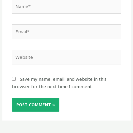
Name*
Email*
Website
Save my name, email, and website in this
browser for the next time I comment.