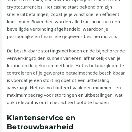
cryptocurrencies. Het casino staat bekend om zijn
snelle uitbetalingen, zodat je je winst snel en efficiënt
kunt innen. Bovendien worden alle transacties via een
beveiligde verbinding afgehandeld, waardoor je
persoonlijke en financiële gegevens beschermd zijn.
De beschikbare stortingsmethoden en de bijbehorende
verwerkingstijden kunnen variëren, afhankelijk van je
locatie en de gekozen methode. Het is belangrijk om te
controleren of je gewenste betaalmethode beschikbaar
is voordat je een storting doet of een uitbetaling
aanvraagt. Het casino hanteert vaak een minimum- en
maximumbedrag voor stortingen en uitbetalingen, wat
ook relevant is om in het achterhoofd te houden.
Klantenservice en
Betrouwbaarheid