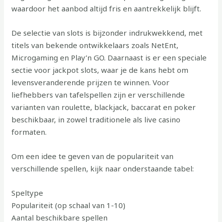
waardoor het aanbod altijd fris en aantrekkelijk blijft.
De selectie van slots is bijzonder indrukwekkend, met
titels van bekende ontwikkelaars zoals NetEnt,
Microgaming en Play’n GO. Daarnaast is er een speciale
sectie voor jackpot slots, waar je de kans hebt om
levensveranderende prijzen te winnen. Voor
liefhebbers van tafelspellen zijn er verschillende
varianten van roulette, blackjack, baccarat en poker
beschikbaar, in zowel traditionele als live casino
formaten.
Om een idee te geven van de populariteit van
verschillende spellen, kijk naar onderstaande tabel:
Speltype
Populariteit (op schaal van 1-10)
Aantal beschikbare spellen